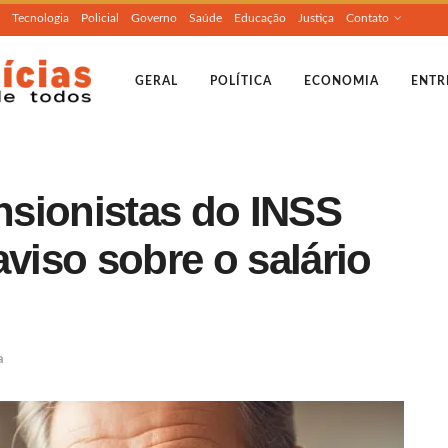
Tecnologia
Policial
Governo
Saúde
Educação
Justiça
Contato
GERAL
POLÍTICA
ECONOMIA
ENTR
sionistas do INSS
aviso sobre o salário
a