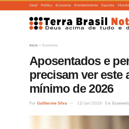
Geral
Política
Economia
Entretenimento
Esportes
Mundo
Início
Economia
Aposentados e pen
precisam ver este 
mínimo de 2026
Por
Guilherme Silva
12/jan/2026
Em
Economi