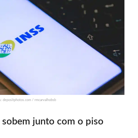
os: depositphotos.com / rmcarvalhobsb
S sobem junto com o piso