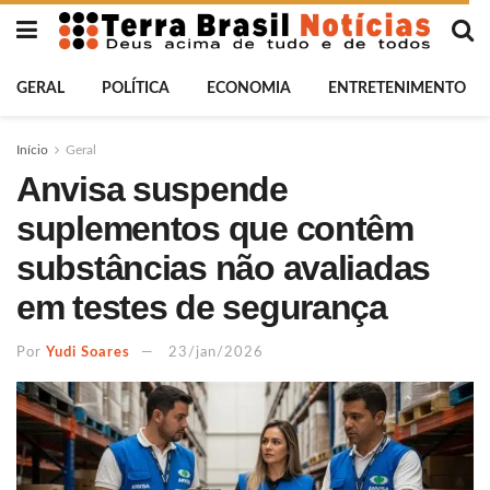
GERAL
POLÍTICA
ECONOMIA
ENTRETENIMENTO
Início
Geral
Anvisa suspende
suplementos que contêm
substâncias não avaliadas
em testes de segurança
Por
Yudi Soares
23/jan/2026