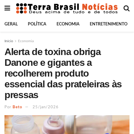
GERAL
POLÍTICA
ECONOMIA
ENTRETENIMENTO
Início
Economia
Alerta de toxina obriga
Danone e gigantes a
recolherem produto
essencial das prateleiras às
pressas
Por
Beto
25/jan/2026