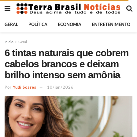
GERAL
POLÍTICA
ECONOMIA
ENTRETENIMENTO
Início
Geral
6 tintas naturais que cobrem
cabelos brancos e deixam
brilho intenso sem amônia
Por
Yudi Soares
10/jan/2026