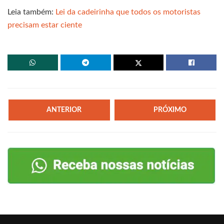
Leia também:
Lei da cadeirinha que todos os motoristas
precisam estar ciente
ANTERIOR
PRÓXIMO