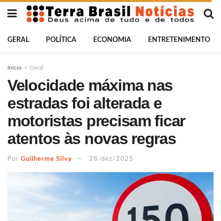
GERAL
POLÍTICA
ECONOMIA
ENTRETENIMENTO
Início
Geral
Velocidade máxima nas
estradas foi alterada e
motoristas precisam ficar
atentos às novas regras
Por
Guilherme Silva
28/dez/2025