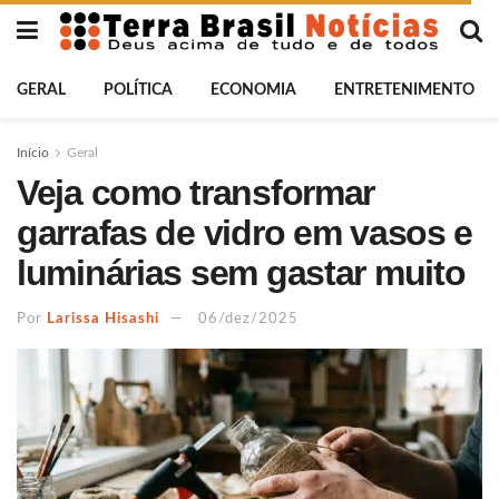
GERAL
POLÍTICA
ECONOMIA
ENTRETENIMENTO
Início
Geral
Veja como transformar
garrafas de vidro em vasos e
luminárias sem gastar muito
Por
Larissa Hisashi
06/dez/2025