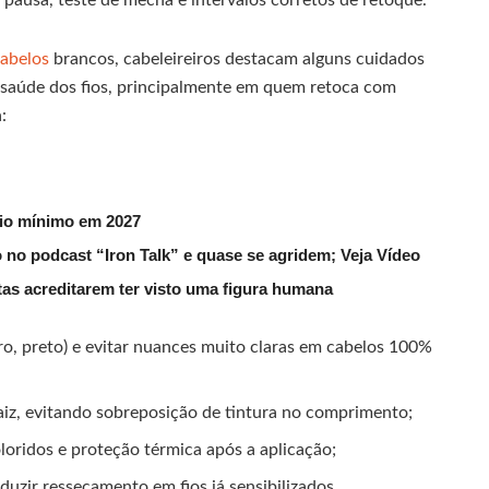
 pausa, teste de mecha e intervalos corretos de retoque.
cabelos
brancos, cabeleireiros destacam alguns cuidados
 saúde dos fios, principalmente em quem retoca com
:
rio mínimo em 2027
 no podcast “Iron Talk” e quase se agridem; Veja Vídeo
utas acreditarem ter visto uma figura humana
uro, preto) e evitar nuances muito claras em cabelos 100%
raiz, evitando sobreposição de tintura no comprimento;
oloridos e proteção térmica após a aplicação;
uzir ressecamento em fios já sensibilizados.