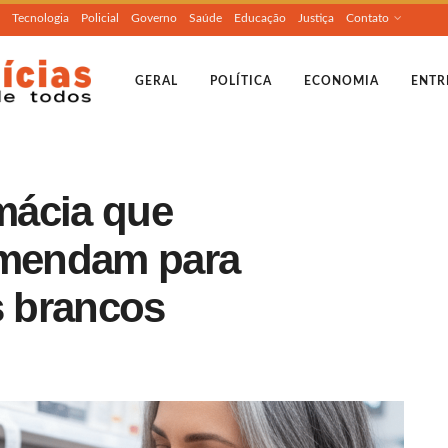
Tecnologia
Policial
Governo
Saúde
Educação
Justiça
Contato
GERAL
POLÍTICA
ECONOMIA
ENTR
rmácia que
omendam para
s brancos