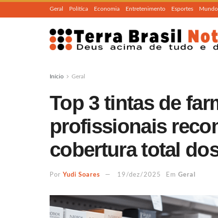
Geral
Política
Economia
Entretenimento
Esportes
Mundo
Início
Geral
Top 3 tintas de fa
profissionais rec
cobertura total do
Por
Yudi Soares
19/dez/2025
Em
Geral