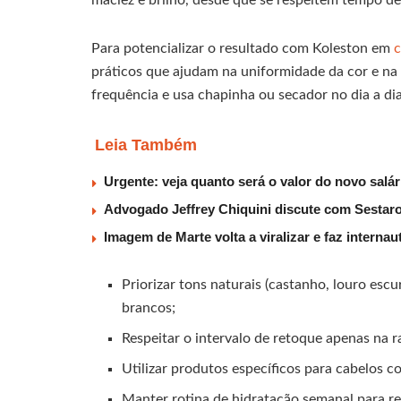
maciez e brilho, desde que se respeitem tempo de
Para potencializar o resultado com Koleston em
práticos que ajudam na uniformidade da cor e na
frequência e usa chapinha ou secador no dia a dia
Leia Também
Urgente: veja quanto será o valor do novo salá
Advogado Jeffrey Chiquini discute com Sestaro
Imagem de Marte volta a viralizar e faz interna
Priorizar tons naturais (castanho, louro esc
brancos;
Respeitar o intervalo de retoque apenas na 
Utilizar produtos específicos para cabelos c
Manter rotina de hidratação semanal para red