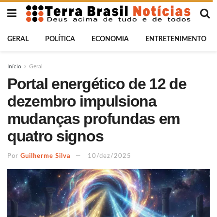
GERAL
POLÍTICA
ECONOMIA
ENTRETENIMENTO
Início
Geral
Portal energético de 12 de
dezembro impulsiona
mudanças profundas em
quatro signos
Por
Guilherme Silva
10/dez/2025