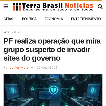
GERAL
POLÍTICA
ECONOMIA
ENTRETENIMENTO
Início
Policial
PF realiza operação que mira
grupo suspeito de invadir
sites do governo
Por
Junior Melo
03/dez/2025