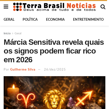
GERAL
POLÍTICA
ECONOMIA
ENTRETENIMENTO
Início
Geral
Márcia Sensitiva revela quais
os signos podem ficar rico
em 2026
Por
Guilherme Silva
26/dez/2025