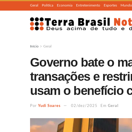
Geral
Política
Economia
Entretenimento
Esportes
Mundo
Início
Geral
Governo bate o mar
transações e restr
usam o benefício 
Por
Yudi Soares
02/dez/2025
Em
Geral