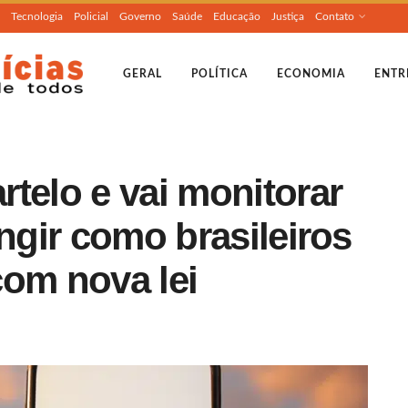
Tecnologia
Policial
Governo
Saúde
Educação
Justiça
Contato
GERAL
POLÍTICA
ECONOMIA
ENTR
telo e vai monitorar
ingir como brasileiros
com nova lei