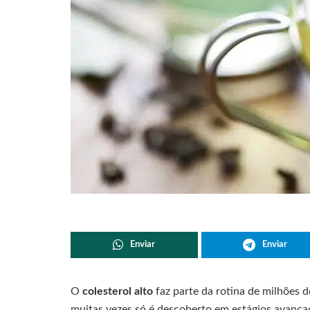
Enviar
Enviar
O
colesterol alto
faz parte da rotina de milhões d
muitas vezes só é descoberto em estágios avanç