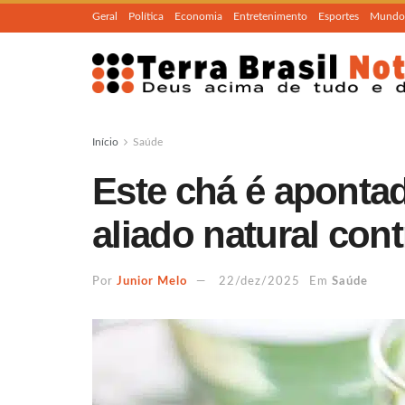
Geral
Política
Economia
Entretenimento
Esportes
Mundo
Início
Saúde
Este chá é aponta
aliado natural cont
Por
Junior Melo
22/dez/2025
Em
Saúde