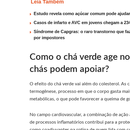
Leia Também
Estudo revela como açúcar comum pode ajudar 
Casos de infarto e AVC em jovens chegam a 234
Síndrome de Capgras: o raro transtorno que faz
por impostores
Como o chá verde age no
chás podem apoiar?
O efeito do chá verde vai além do colesterol. As
termogênese, processo em que o corpo gasta mais
metabólicas, o que pode favorecer a queima de go
No campo cardiovascular, a combinação de ação 
de processos inflamatórios contribui para a pro
como coadjuvantes na rotina de quem lida com col