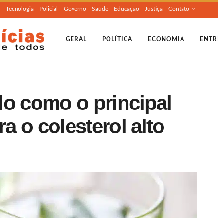
Tecnologia
Policial
Governo
Saúde
Educação
Justiça
Contato
GERAL
POLÍTICA
ECONOMIA
ENTR
do como o principal
ra o colesterol alto