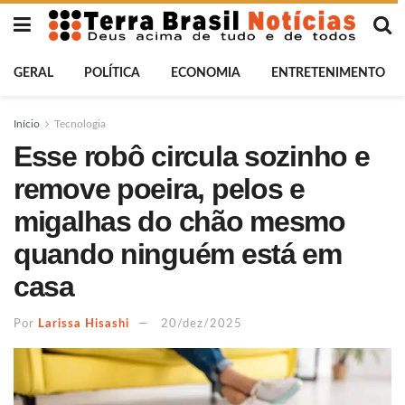
GERAL
POLÍTICA
ECONOMIA
ENTRETENIMENTO
Início
Tecnologia
Esse robô circula sozinho e
remove poeira, pelos e
migalhas do chão mesmo
quando ninguém está em
casa
Por
Larissa Hisashi
20/dez/2025