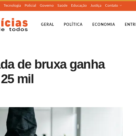
Tecnologia
Policial
Governo
Saúde
Educação
Justiça
Contato
GERAL
POLÍTICA
ECONOMIA
ENTR
a de bruxa ganha
25 mil