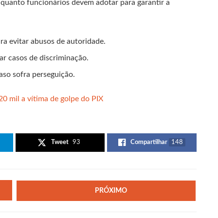
 quanto funcionários devem adotar para garantir a
a evitar abusos de autoridade.
tar casos de discriminação.
so sofra perseguição.
20 mil a vítima de golpe do PIX
Tweet
93
Compartilhar
148
PRÓXIMO