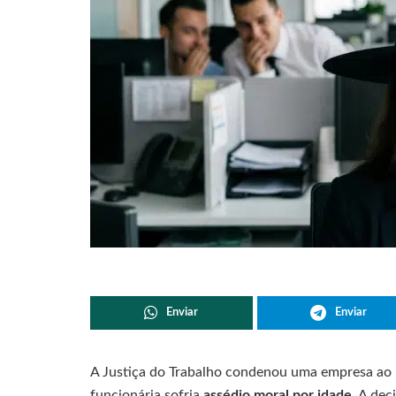
Enviar
Enviar
A Justiça do Trabalho condenou uma empresa a
funcionária sofria
assédio moral por idade
. A dec