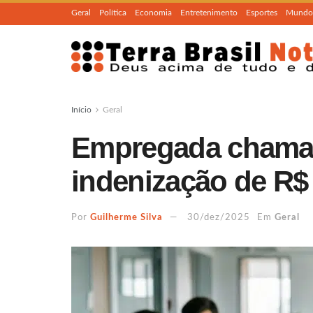
Geral
Política
Economia
Entretenimento
Esportes
Mundo
Início
Geral
Empregada chamad
indenização de R$ 
Por
Guilherme Silva
30/dez/2025
Em
Geral