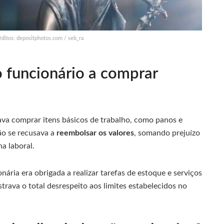
réditos: depositphotos.com / seb_ra
 funcionário a comprar
sava comprar itens básicos de trabalho, como panos e
ão se recusava a
reembolsar os valores
, somando prejuízo
na laboral.
ria era obrigada a realizar tarefas de estoque e serviços
rava o total desrespeito aos limites estabelecidos no