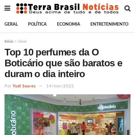
GERAL
POLÍTICA
ECONOMIA
ENTRETENIMENTO
Início
Geral
Top 10 perfumes da O
Boticário que são baratos e
duram o dia inteiro
Por
Yudi Soares
14/nov/2025