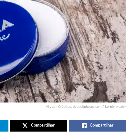
Nivea - Créditos: depositphotos.com / kornienkoalex
Compartilhar
Compartilhar