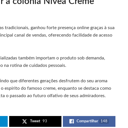
r a colônia Nivea Creme
 tradicionais, ganhou forte presença online graças à sua
ncipal canal de vendas, oferecendo facilidade de acesso
ecializadas também importam o produto sob demanda,
 na rotina de cuidados pessoais.
tindo que diferentes gerações desfrutem do seu aroma
va o espírito do famoso creme, enquanto se destaca como
ta o passado ao futuro olfativo de seus admiradores.
Tweet
93
Compartilhar
148