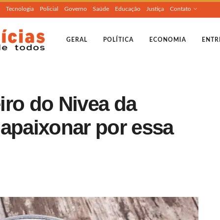
Tecnologia
Policial
Governo
Saúde
Educação
Justiça
Contato
GERAL
POLÍTICA
ECONOMIA
ENTR
iro do Nivea da
e apaixonar por essa