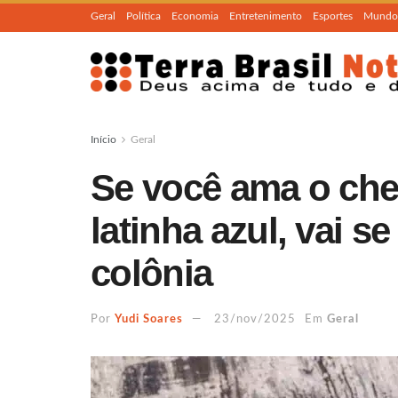
Geral
Política
Economia
Entretenimento
Esportes
Mundo
Início
Geral
Se você ama o che
latinha azul, vai s
colônia
Por
Yudi Soares
23/nov/2025
Em
Geral