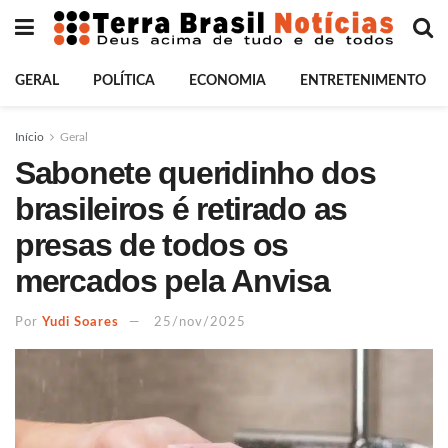
GERAL
POLÍTICA
ECONOMIA
ENTRETENIMENTO
Início
Geral
Sabonete queridinho dos
brasileiros é retirado as
presas de todos os
mercados pela Anvisa
Por
Yudi Soares
25/nov/2025