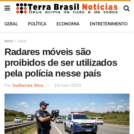
GERAL
POLÍTICA
ECONOMIA
ENTRETENIMENTO
Início
Geral
Radares móveis são
proibidos de ser utilizados
pela polícia nesse país
Por
Guilherme Silva
18/nov/2025