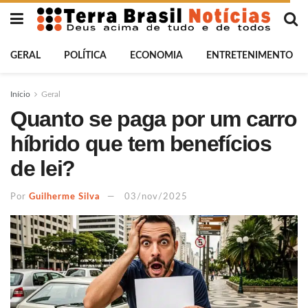
GERAL
POLÍTICA
ECONOMIA
ENTRETENIMENTO
Início
Geral
Quanto se paga por um carro
híbrido que tem benefícios
de lei?
Por
Guilherme Silva
03/nov/2025