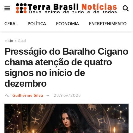
GERAL
POLÍTICA
ECONOMIA
ENTRETENIMENTO
Início
Geral
Presságio do Baralho Cigano
chama atenção de quatro
signos no início de
dezembro
Por
Guilherme Silva
23/nov/2025