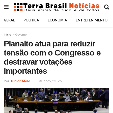
GERAL
POLÍTICA
ECONOMIA
ENTRETENIMENTO
Início
Governo
Planalto atua para reduzir
tensão com o Congresso e
destravar votações
importantes
Por
Junior Melo
30/nov/2025