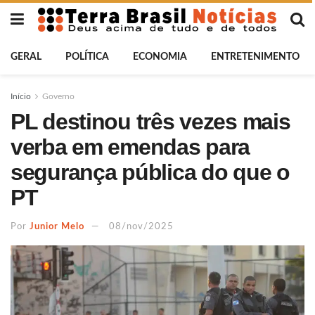
GERAL
POLÍTICA
ECONOMIA
ENTRETENIMENTO
Início
Governo
PL destinou três vezes mais
verba em emendas para
segurança pública do que o
PT
Por
Junior Melo
08/nov/2025