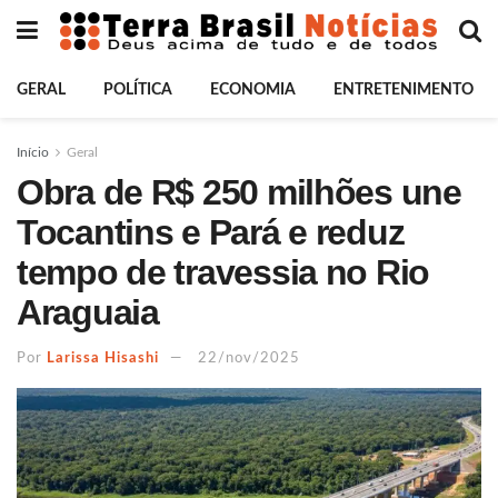
GERAL
POLÍTICA
ECONOMIA
ENTRETENIMENTO
Início
Geral
Obra de R$ 250 milhões une
Tocantins e Pará e reduz
tempo de travessia no Rio
Araguaia
Por
Larissa Hisashi
22/nov/2025