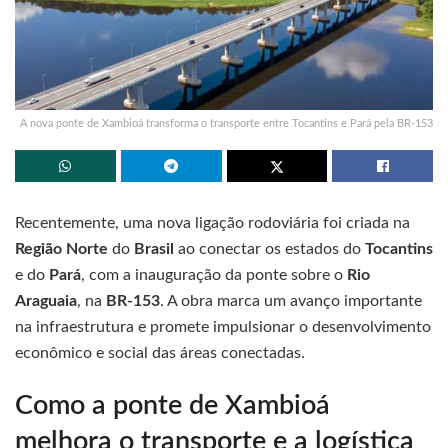
A nova ponte de Xambioá transforma o transporte entre Tocantins e Pará pela BR-153
Recentemente, uma nova ligação rodoviária foi criada na
Região Norte
do
Brasil
ao conectar os estados do
Tocantins
e do
Pará
, com a inauguração da ponte sobre o
Rio
Araguaia
, na
BR-153
. A obra marca um avanço importante
na infraestrutura e promete impulsionar o desenvolvimento
econômico e social das áreas conectadas.
Como a ponte de Xambioá
melhora o transporte e a logística