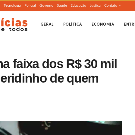
Tecnologia
Policial
Governo
Saúde
Educação
Justiça
Contato
GERAL
POLÍTICA
ECONOMIA
ENTR
a faixa dos R$ 30 mil
ueridinho de quem