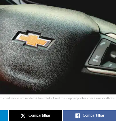
 conduzindo um modelo Chevrolet - Créditos: depositphotos.com / rmcarvalhobsb
Compartilhar
Compartilhar