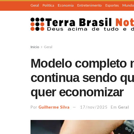
Geral
Política
Economia
Entretenimento
Esportes
Mundo
Início
Geral
Modelo completo n
continua sendo q
quer economizar
Por
Guilherme Silva
17/nov/2025
Em
Geral