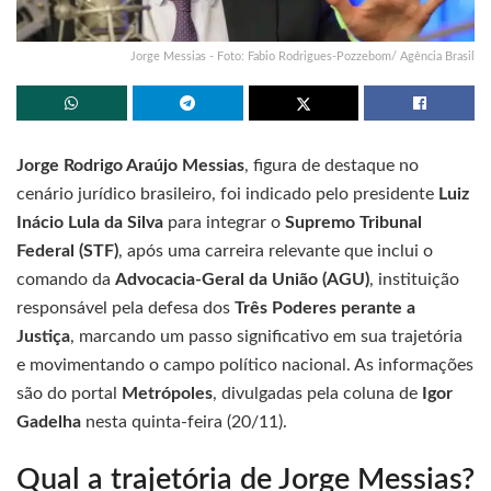
Jorge Messias - Foto: Fabio Rodrigues-Pozzebom/ Agência Brasil
Jorge Rodrigo Araújo Messias
, figura de destaque no
cenário jurídico brasileiro, foi indicado pelo presidente
Luiz
Inácio Lula da Silva
para integrar o
Supremo Tribunal
Federal (STF)
, após uma carreira relevante que inclui o
comando da
Advocacia-Geral da União (AGU)
, instituição
responsável pela defesa dos
Três Poderes perante a
Justiça
, marcando um passo significativo em sua trajetória
e movimentando o campo político nacional. As informações
são do portal
Metrópoles
, divulgadas pela coluna de
Igor
Gadelha
nesta quinta-feira (20/11).
Qual a trajetória de Jorge Messias?