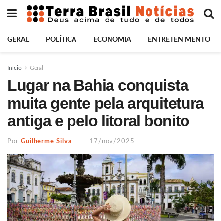
GERAL
POLÍTICA
ECONOMIA
ENTRETENIMENTO
Início
Geral
Lugar na Bahia conquista
muita gente pela arquitetura
antiga e pelo litoral bonito
Por
Guilherme Silva
17/nov/2025