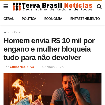
GERAL
POLÍTICA
ECONOMIA
ENTRETENIMENTO
Início
Geral
Homem envia R$ 10 mil por
engano e mulher bloqueia
tudo para não devolver
Por
Guilherme Silva
03/nov/2025