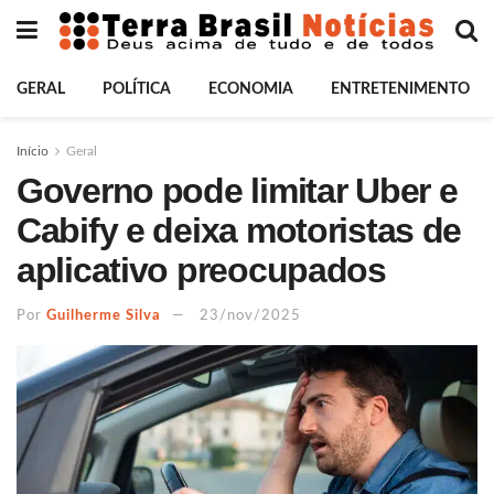
GERAL
POLÍTICA
ECONOMIA
ENTRETENIMENTO
Início
Geral
Governo pode limitar Uber e
Cabify e deixa motoristas de
aplicativo preocupados
Por
Guilherme Silva
23/nov/2025