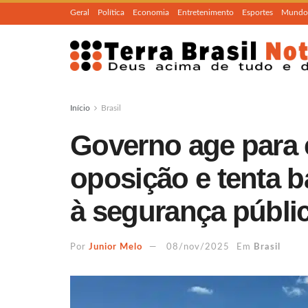
Geral
Política
Economia
Entretenimento
Esportes
Mundo
Início
Brasil
Governo age para 
oposição e tenta b
à segurança públi
Por
Junior Melo
08/nov/2025
Em
Brasil