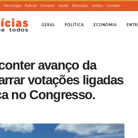
Tecnologia
Policial
Governo
Saúde
Educação
Justiça
Contato
GERAL
POLÍTICA
ECONOMIA
ENTR
conter avanço da
arrar votações ligadas
ca no Congresso.