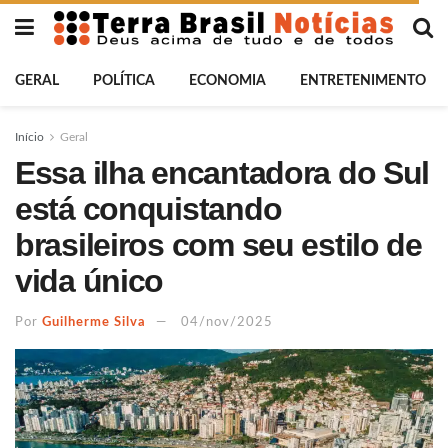
GERAL
POLÍTICA
ECONOMIA
ENTRETENIMENTO
Início
Geral
Essa ilha encantadora do Sul
está conquistando
brasileiros com seu estilo de
vida único
Por
Guilherme Silva
04/nov/2025