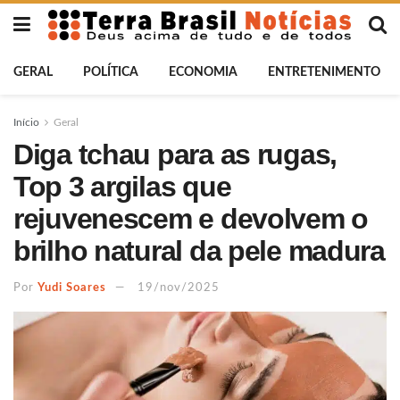
GERAL
POLÍTICA
ECONOMIA
ENTRETENIMENTO
Início
Geral
Diga tchau para as rugas,
Top 3 argilas que
rejuvenescem e devolvem o
brilho natural da pele madura
Por
Yudi Soares
19/nov/2025