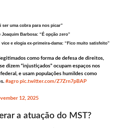
ai ser uma cobra para nos picar”
de Joaquim Barbosa: “É opção zero”
ice e elogia ex-primeira-dama: “Fico muito satisfeito”
 legitimados como forma de defesa de direitos,
se dizem “injustiçados” ocupam espaços nos
 federal, e usam populações humildes como
es.
#agro
pic.twitter.com/Z7Zrn7pBAP
vember 12, 2025
erar a atuação do MST?