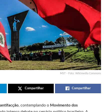
MST - Foto: Wikimedia Commons
Compartilhar
Compartilhar
 antifacção
, contemplando o
Movimento dos
ndo intenso debate no cenário político brasileiro. A