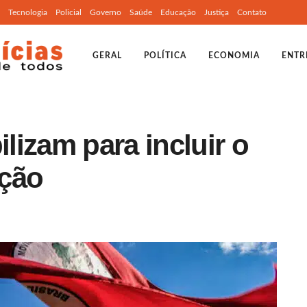
Tecnologia
Policial
Governo
Saúde
Educação
Justiça
Contato
GERAL
POLÍTICA
ECONOMIA
ENTR
izam para incluir o
cção