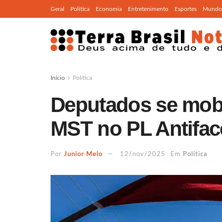
Geral
Política
Economia
Entretenimento
Esportes
Mundo
Início
Política
Deputados se mobil
MST no PL Antifa
Por
Junior Melo
12/nov/2025
Em
Política