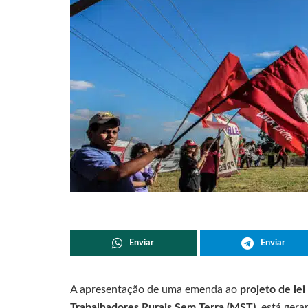
Enviar
Enviar
A apresentação de uma emenda ao
projeto de lei
Trabalhadores Rurais Sem Terra (MST)
, está gera