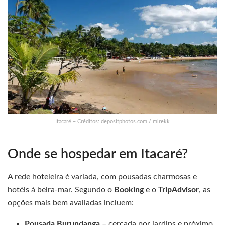
Itacaré – Créditos: depositphotos.com / mirekk
Onde se hospedar em Itacaré?
A rede hoteleira é variada, com pousadas charmosas e
hotéis à beira-mar. Segundo o
Booking
e o
TripAdvisor
, as
opções mais bem avaliadas incluem:
Pousada Burundanga
– cercada por jardins e próximo