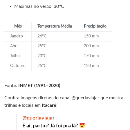
Máximas no verão: 30°C
Mês
Temperatura Média
Precipitação
Janeiro
26°C
150 mm
Abril
25°C
200 mm
Julho
23°C
170 mm
Outubro
25°C
120 mm
Fonte:
INMET (1991–2020)
Confira imagens diretas do canal @queriaviajar que mostra
trilhas e locais em
Itacaré
:
@queriaviajar
E ai, partiu? Já foi pra lá?