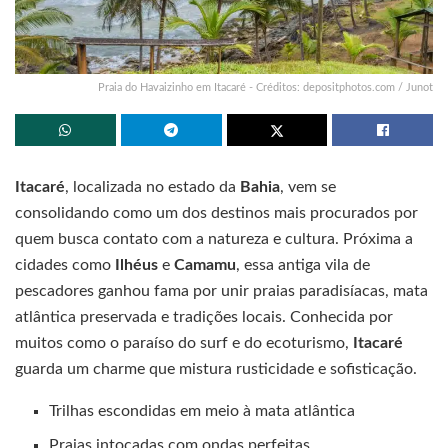
Praia do Havaizinho em Itacaré - Créditos: depositphotos.com / Junot
Itacaré
, localizada no estado da
Bahia
, vem se
consolidando como um dos destinos mais procurados por
quem busca contato com a natureza e cultura. Próxima a
cidades como
Ilhéus
e
Camamu
, essa antiga vila de
pescadores ganhou fama por unir praias paradisíacas, mata
atlântica preservada e tradições locais. Conhecida por
muitos como o paraíso do surf e do ecoturismo,
Itacaré
guarda um charme que mistura rusticidade e sofisticação.
Trilhas escondidas em meio à mata atlântica
Praias intocadas com ondas perfeitas