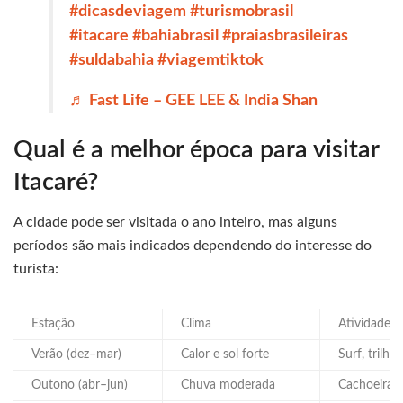
#dicasdeviagem
#turismobrasil
#itacare
#bahiabrasil
#praiasbrasileiras
#suldabahia
#viagemtiktok
♬ Fast Life – GEE LEE & India Shan
Qual é a melhor época para visitar
Itacaré?
A cidade pode ser visitada o ano inteiro, mas alguns
períodos são mais indicados dependendo do interesse do
turista:
Estação
Clima
Atividades 
Verão (dez–mar)
Calor e sol forte
Surf, trilha
Outono (abr–jun)
Chuva moderada
Cachoeiras