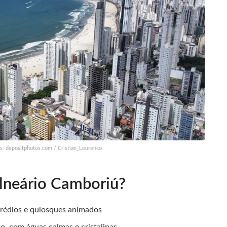
s: depositphotos.com / Cristian_Lourenco
alneário Camboriú?
prédios e quiosques animados
ico, com águas calmas e cristalinas