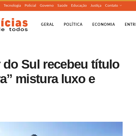
Tecnologia
Policial
Governo
Saúde
Educação
Justiça
Contato
GERAL
POLÍTICA
ECONOMIA
ENTR
 do Sul recebeu título
ra” mistura luxo e