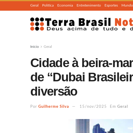
Geral
Política
Economia
Entretenimento
Esportes
Mundo
Início
Geral
Cidade à beira-mar
de “Dubai Brasilei
diversão
Por
Guilherme Silva
15/nov/2025
Em
Geral