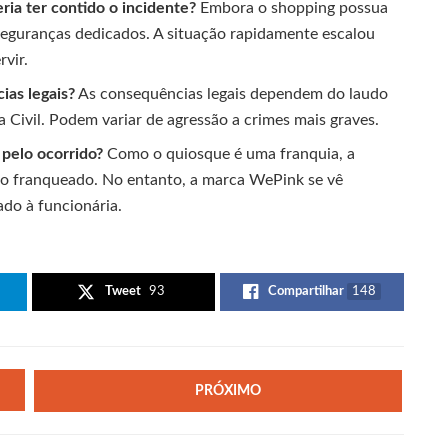
ia ter contido o incidente?
Embora o shopping possua
seguranças dedicados. A situação rapidamente escalou
vir.
ias legais?
As consequências legais dependem do laudo
ia Civil. Podem variar de agressão a crimes mais graves.
pelo ocorrido?
Como o quiosque é uma franquia, a
e o franqueado. No entanto, a marca WePink se vê
ado à funcionária.
Tweet
93
Compartilhar
148
PRÓXIMO