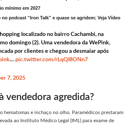
rio mínimo em 2027
 no podcast “Iron Talk” e quase se agridem; Veja Vídeo
opping localizado no bairro Cachambi, na
ltimo domingo (2). Uma vendedora da WePink,
ncada por clientes e chegou a desmaiar após
pink
…
pic.twitter.com/rLqQl8ONn7
r 7, 2025
à vendedora agredida?
indo hematomas e inchaço no olho. Paramédicos prestaram
levada ao Instituto Médico Legal (IML) para exame de