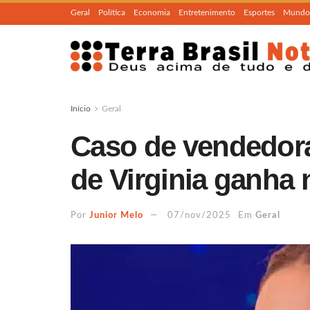
Geral
Política
Economia
Entretenimento
Esportes
Mundo
Início
Geral
Caso de vendedor
de Virginia ganha 
Por
Junior Melo
07/nov/2025
Em
Geral