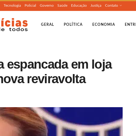
Tecnologia
Policial
Governo
Saúde
Educação
Justiça
Contato
GERAL
POLÍTICA
ECONOMIA
ENTR
a espancada em loja
nova reviravolta