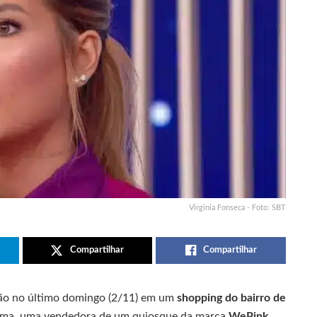
Virginia Fonseca - Foto: SBT
Compartilhar
Compartilhar
ão no último domingo (2/11) em um
shopping do bairro de
ítima, uma vendedora de um quiosque da marca
WePink
,