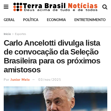
GERAL
POLÍTICA
ECONOMIA
ENTRETENIMENTO
Início
Esportes
Carlo Ancelotti divulga lista
de convocação da Seleção
Brasileira para os próximos
amistosos
Por
Junior Melo
03/nov/2025