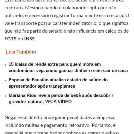
Esse benefício deve ser fornecido desde o primeiro dia de
contrato. Mesmo quando o colaborador opta por não
utilizá-lo, é necessário registrar formalmente essa recusa. O
vale-transporte possui caráter indenizatório, o que significa
que não faz parte do salário e não influencia em cálculos de
FGTS
ou
INSS
.
Leia Também
15 ideias de renda extra para quem mora em
condomínio: veja como ganhar dinheiro sem sair de casa
Esposa de Faustão atualiza estado de saúde do
apresentador após transplantes
Mariana Rios revela perda de bebê após descobrir
gravidez natural; VEJA VÍDEO
Negar esse direito pode gerar penalidades à empresa,
incluindo multas e pagamento retroativo. Portanto, é
essencial que o trabalhador conheça as regras e exija o