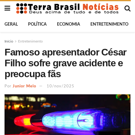
GERAL
POLÍTICA
ECONOMIA
ENTRETENIMENTO
Início
Entretenimento
Famoso apresentador César
Filho sofre grave acidente e
preocupa fãs
Por
Junior Melo
10/nov/2025