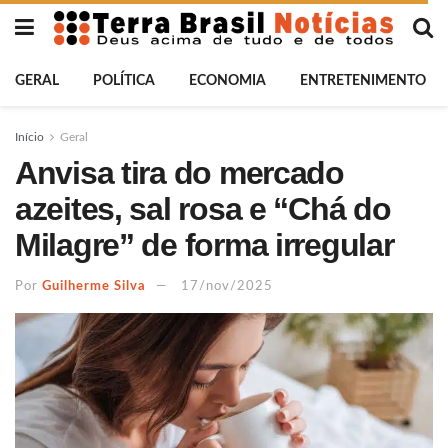
GERAL
POLÍTICA
ECONOMIA
ENTRETENIMENTO
Início
Geral
Anvisa tira do mercado
azeites, sal rosa e “Chá do
Milagre” de forma irregular
Por
Guilherme Silva
17/nov/2025