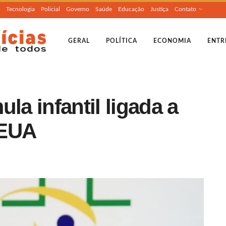
Tecnologia
Policial
Governo
Saúde
Educação
Justiça
Contato
GERAL
POLÍTICA
ECONOMIA
ENTR
la infantil ligada a
 EUA