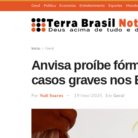
Geral
Política
Economia
Entretenimento
Esportes
Mundo
Início
Geral
Anvisa proíbe fórmu
casos graves nos
Por
Yudi Soares
19/nov/2025
Em
Geral