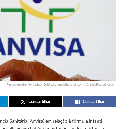
Pessoa recebendo vacina- Créditos: depositphotos.com / BrendaRochaBlossom
Compartilhar
Compartilhar
cia Sanitária (Anvisa) em relação à fórmula infantil
e botulismo em bebês nos Estados Unidos, destaca a