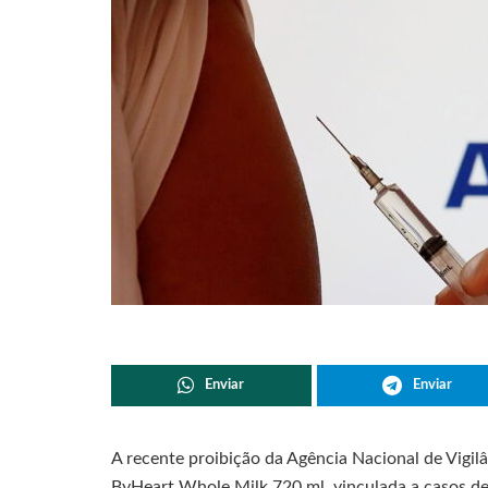
Enviar
Enviar
A recente proibição da Agência Nacional de Vigilân
ByHeart Whole Milk 720 ml, vinculada a casos d