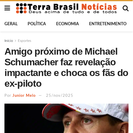
GERAL
POLÍTICA
ECONOMIA
ENTRETENIMENTO
Início
Esportes
Amigo próximo de Michael
Schumacher faz revelação
impactante e choca os fãs do
ex-piloto
Por
Junior Melo
25/nov/2025