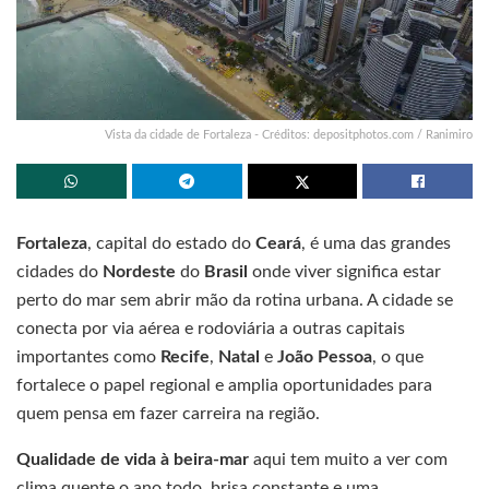
Vista da cidade de Fortaleza - Créditos: depositphotos.com / Ranimiro
Fortaleza
, capital do estado do
Ceará
, é uma das grandes
cidades do
Nordeste
do
Brasil
onde viver significa estar
perto do mar sem abrir mão da rotina urbana. A cidade se
conecta por via aérea e rodoviária a outras capitais
importantes como
Recife
,
Natal
e
João Pessoa
, o que
fortalece o papel regional e amplia oportunidades para
quem pensa em fazer carreira na região.
Qualidade de vida à beira-mar
aqui tem muito a ver com
clima quente o ano todo, brisa constante e uma