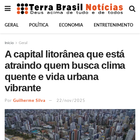
GERAL
POLÍTICA
ECONOMIA
ENTRETENIMENTO
Início
Geral
A capital litorânea que está
atraindo quem busca clima
quente e vida urbana
vibrante
Por
Guilherme Silva
22/nov/2025