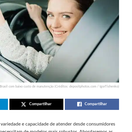
 Brasil com baixo custo de manutenção (Créditos: depositphotos.com / IgorTishenko)
Compartilhar
Compartilhar
a variedade e capacidade de atender desde consumidores
necessitam de modelos mais robustos. Abordaremos as