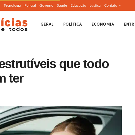
Tecnologia
Policial
Governo
Saúde
Educação
Justiça
Contato
GERAL
POLÍTICA
ECONOMIA
ENTR
estrutíveis que todo
m ter