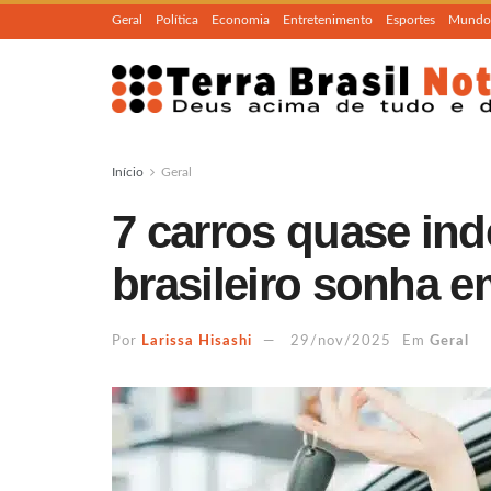
Geral
Política
Economia
Entretenimento
Esportes
Mundo
Início
Geral
7 carros quase ind
brasileiro sonha e
Por
Larissa Hisashi
29/nov/2025
Em
Geral