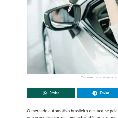
Os carros mais confiáveis do
Enviar
Enviar
O mercado automotivo brasileiro destaca-se pel
que procuram carros compactos até aqueles que 