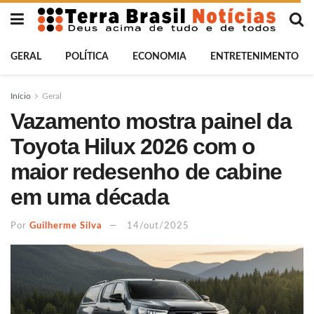
GERAL
POLÍTICA
ECONOMIA
ENTRETENIMENTO
Início
Geral
Vazamento mostra painel da
Toyota Hilux 2026 com o
maior redesenho de cabine
em uma década
Por
Guilherme Silva
14/out/2025