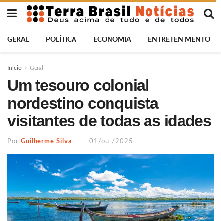
GERAL
POLÍTICA
ECONOMIA
ENTRETENIMENTO
Início
Geral
Um tesouro colonial
nordestino conquista
visitantes de todas as idades
Por
Guilherme Silva
01/out/2025