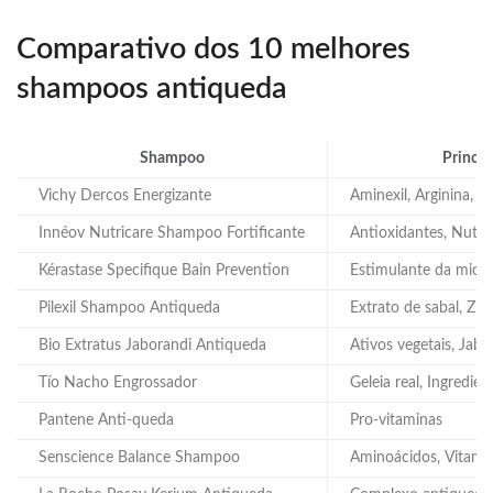
Comparativo dos 10 melhores
shampoos antiqueda
Shampoo
Princip
Vichy Dercos Energizante
Aminexil, Arginina, 
Innéov Nutricare Shampoo Fortificante
Antioxidantes, Nutri
Kérastase Specifique Bain Prevention
Estimulante da micro
Pilexil Shampoo Antiqueda
Extrato de sabal, Zin
Bio Extratus Jaborandi Antiqueda
Ativos vegetais, Jabo
Tío Nacho Engrossador
Geleia real, Ingredien
Pantene Anti-queda
Pro-vitaminas
Senscience Balance Shampoo
Aminoácidos, Vitami