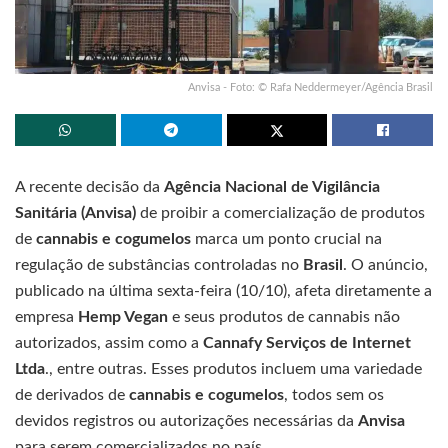
Anvisa - Foto: © Rafa Neddermeyer/Agência Brasil
A recente decisão da
Agência Nacional de Vigilância
Sanitária (Anvisa)
de proibir a comercialização de produtos
de
cannabis e cogumelos
marca um ponto crucial na
regulação de substâncias controladas no
Brasil
. O anúncio,
publicado na última sexta-feira (10/10), afeta diretamente a
empresa
Hemp Vegan
e seus produtos de cannabis não
autorizados, assim como a
Cannafy Serviços de Internet
Ltda
., entre outras. Esses produtos incluem uma variedade
de derivados de
cannabis e cogumelos
, todos sem os
devidos registros ou autorizações necessárias da
Anvisa
para serem comercializados no país.