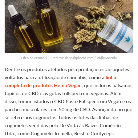
Óleo de cannabis – Créditos: depositphotos.com / VadimVasenin
Dentre os produtos afetados pela proibição estão aqueles
voltados para a utilização de cannabis, como a
linha
completa de produtos Hemp Vegan
, que inclui os bálsamos
tópicos de CBD e as gotas fullspectrum veganas. Além
disso, foram listados o CBD Paste Fullspectrum Vegan e os
parches musculares com 50 mg de CBD. Avançando no que
se refere aos cogumelos, todos os lotes das linhas de
cogumelos vendidas pela De Volta às Raízes Comércio
Ltda., como Cogumelo Tremella, Reish e Cordyceps