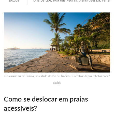
Búzios
Orla Bardot, Rua das Pedras, praias (Geribá, Ferradu
Orla marítima de Búzios, no estado do Rio de Janeiro – Créditos: depositphotos.com /
dabldy
Como se deslocar em praias
acessíveis?