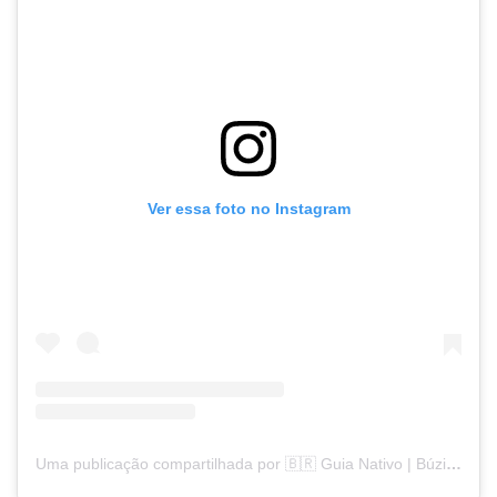
Ver essa foto no Instagram
Uma publicação compartilhada por 🇧🇷 Guia Nativo | Búzios 🇧🇷 (@guianativobuzios)