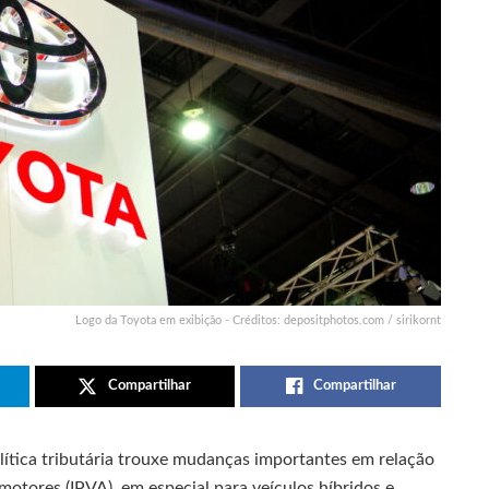
Logo da Toyota em exibição - Créditos: depositphotos.com / sirikornt
Compartilhar
Compartilhar
ítica tributária trouxe mudanças importantes em relação
otores (IPVA), em especial para veículos híbridos e