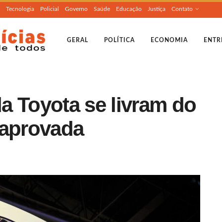
Tecnologia
Policial
Governo
Saúde
Educação
Justiça
Contato
GERAL
POLÍTICA
ECONOMIA
ENTR
a Toyota se livram do
 aprovada