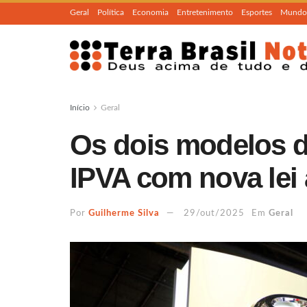
Geral
Política
Economia
Entretenimento
Esportes
Mundo
Início
Geral
Os dois modelos d
IPVA com nova lei
Por
Guilherme Silva
29/out/2025
Em
Geral