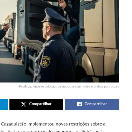
Proibição impede cidadãos de importar caminhões e ônibus para o país
Compartilhar
Compartilhar
o Cazaquistão implementou novas restrições sobre a
de ajustar suas normas de segurança e alinhá-las às