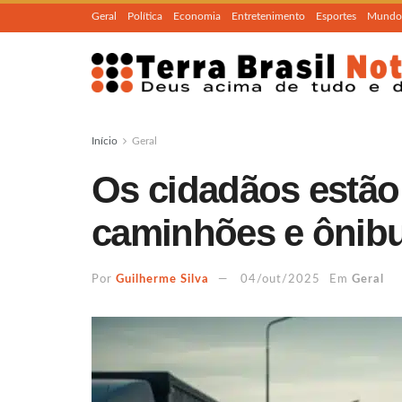
Geral
Política
Economia
Entretenimento
Esportes
Mundo
Início
Geral
Os cidadãos estão 
caminhões e ônibu
Por
Guilherme Silva
04/out/2025
Em
Geral