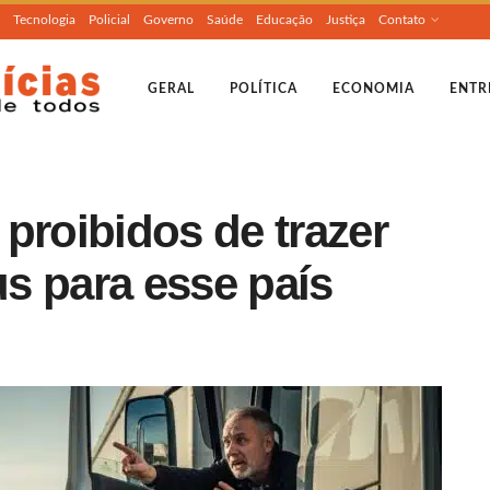
Tecnologia
Policial
Governo
Saúde
Educação
Justiça
Contato
GERAL
POLÍTICA
ECONOMIA
ENTR
proibidos de trazer
s para esse país